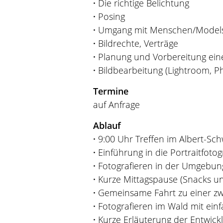
·
Die richtige Belichtung
·
Posing
·
Umgang mit Menschen/Model
·
Bildrechte, Verträge
·
Planung und Vorbereitung ein
·
Bildbearbeitung (Lightroom, Ph
Termine
auf Anfrage
Ablauf
·
9:00 Uhr Treffen im Albert-Sc
·
Einführung in die Portraitfotog
·
Fotografieren in der Umgebung 
·
Kurze Mittagspause (Snacks und
·
Gemeinsame Fahrt zu einer zw
·
Fotografieren im Wald mit einf
·
Kurze Erläuterung der Entwic