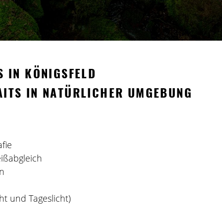
S IN KÖNIGSFELD
ITS IN NATÜRLICHER UMGEBUNG
fie
eißabgleich
on
cht und Tageslicht)